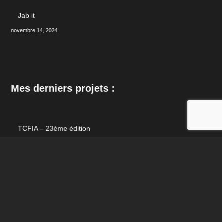
Jab it
novembre 14, 2024
Mes derniers projets :
TCFIA – 23ème édition
septembre 6, 2025
TCFIA – 22ème édition
août 13, 2024
Encrypted – Couverture d’album de NIGHTMARE