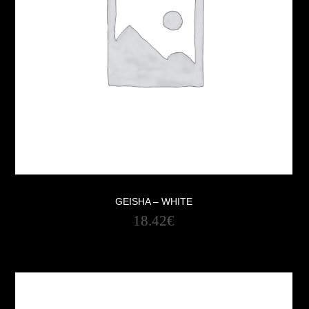
GEISHA – WHITE
18.42
€