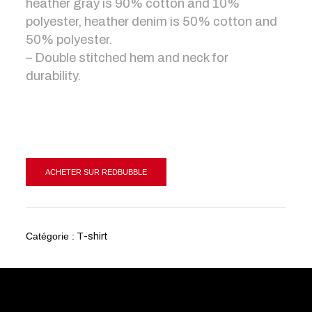
heather gray is 90% cotton and 10%
polyester, heather denim is 50% cotton and
50% polyester.
– Double stitched hem and neck for
durability.
ACHETER SUR REDBUBBLE
Catégorie :
T-shirt