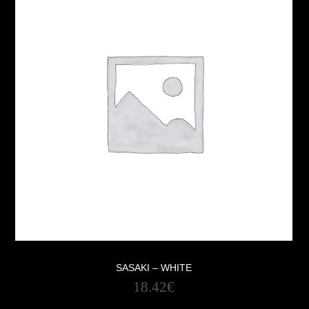
SASAKI – WHITE
18.42
€