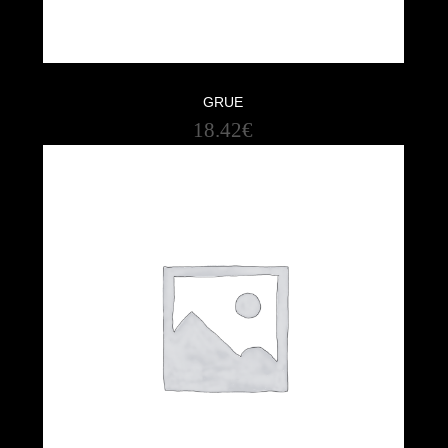
GRUE
18.42
€